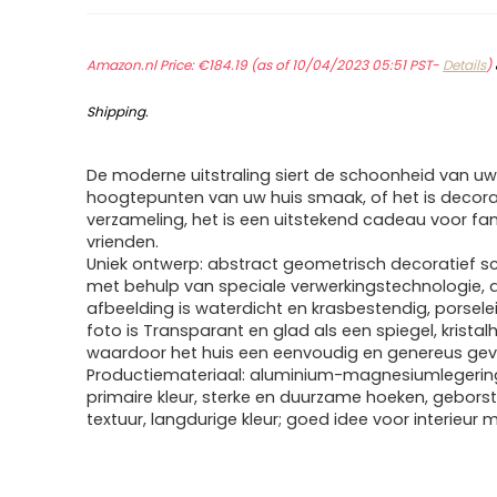
Amazon.nl Price:
€
184.19
(as of 10/04/2023 05:51 PST-
Details
)
Shipping
.
De moderne uitstraling siert de schoonheid van u
hoogtepunten van uw huis smaak, of het is decora
verzameling, het is een uitstekend cadeau voor fam
vrienden.
Uniek ontwerp: abstract geometrisch decoratief sc
met behulp van speciale verwerkingstechnologie, 
afbeelding is waterdicht en krasbestendig, porselei
foto is Transparant en glad als een spiegel, kristalh
waardoor het huis een eenvoudig en genereus gevo
Productiemateriaal: aluminium-magnesiumlegerin
primaire kleur, sterke en duurzame hoeken, gebors
textuur, langdurige kleur; goed idee voor interieur 