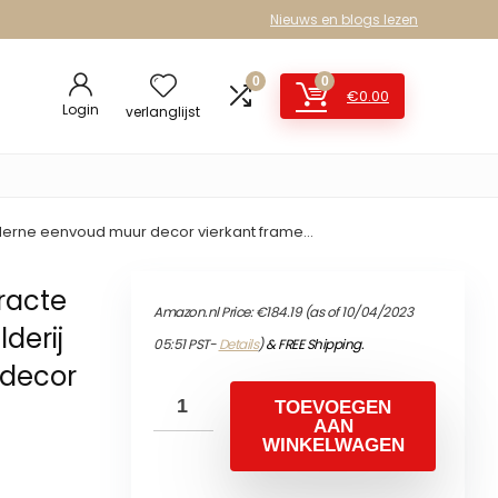
Nieuws en blogs lezen
0
0
€
0.00
Login
verlanglijst
derne eenvoud muur decor vierkant frame…
racte
Amazon.nl Price:
€
184.19
(as of 10/04/2023
derij
05:51 PST-
Details
)
&
FREE Shipping
.
decor
TOEVOEGEN
AAN
WINKELWAGEN