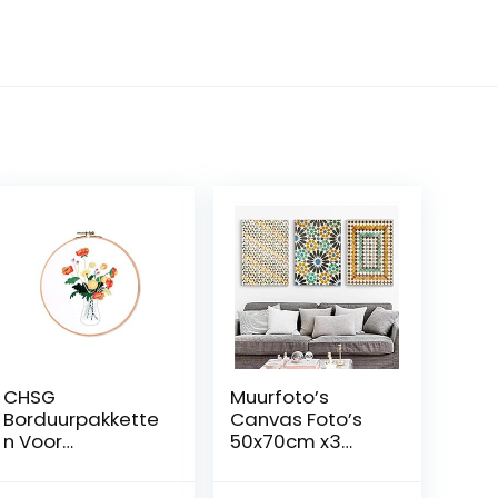
CHSG
Muurfoto’s
Borduurpakkette
Canvas Foto’s
n Voor
50x70cm x3
Beginners,
stuks GEEN
Kruissteek, Met
Frame