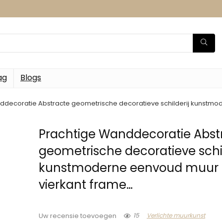
ag
Blogs
ddecoratie Abstracte geometrische decoratieve schilderij kunstmo
Prachtige Wanddecoratie Abst
geometrische decoratieve schil
kunstmoderne eenvoud muur 
vierkant frame…
15
Verlichte muurkunst
Uw recensie toevoegen