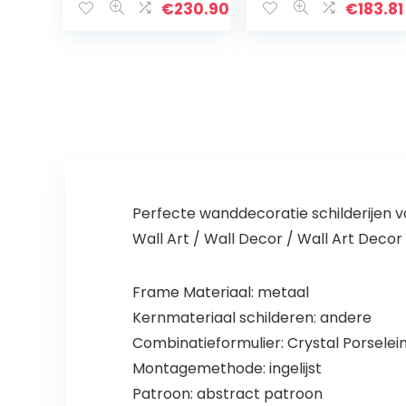
Minimalistische
woonkamer ijzer
€
230.90
€
183.81
Stijl Metalen
opknoping muur
Frame Wall Art
decor sofa
voor Galerij of…
achtergrond…
Perfecte wanddecoratie schilderijen v
Wall Art / Wall Decor / Wall Art Decor
Frame Materiaal: metaal
Kernmateriaal schilderen: andere
Combinatieformulier: Crystal Porselei
Montagemethode: ingelijst
Patroon: abstract patroon