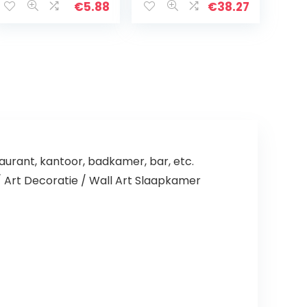
Patroon En
Geometrische
€
5.88
€
38.27
Instructies, Diy
Schilderij Allah
Embroidery
Moslim
Starter Kit,
Islamitische
Inclusief…
Canvas Poster…
aurant, kantoor, badkamer, bar, etc.
 / Art Decoratie / Wall Art Slaapkamer