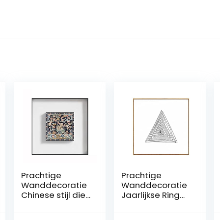
Prachtige
Prachtige
Wanddecoratie
Wanddecoratie
Chinese stijl dier
Jaarlijkse Ring
foto canvas
Traject Wall Art
muur kunst
Framed Canvas