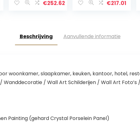
vierkant frame
Print Mural Lines
€
252.62
€
217.01
muur decor
Wall Decor voor
ingelijste
Woonkamer…
kunstwerken
voor…
Beschrijving
Aanvullende informatie
oor woonkamer, slaapkamer, keuken, kantoor, hotel, rest
 / Wanddecoratie / Wall Art Schilderijen / Wall Art Foto’s
nen Painting (gehard Crystal Porselein Panel)