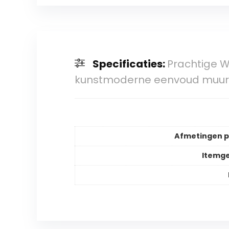
Specificaties:
Prachtige W
kunstmoderne eenvoud muur 
Afmetingen 
Itemg