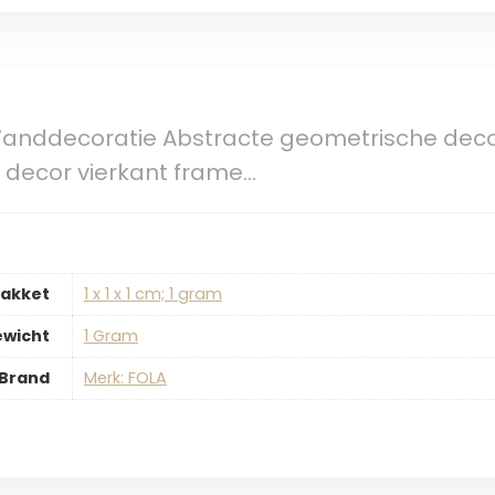
anddecoratie Abstracte geometrische decora
decor vierkant frame…
pakket
‎1 x 1 x 1 cm; 1 gram
ewicht
‎1 Gram
Brand
Merk: FOLA