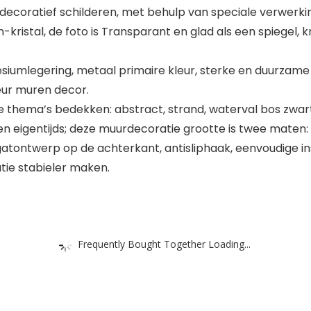
ecoratief schilderen, met behulp van speciale verwerkin
kristal, de foto is Transparant en glad als een spiegel, k
iumlegering, metaal primaire kleur, sterke en duurzame 
ieur muren decor.
le thema’s bedekken: abstract, strand, waterval bos zwar
 eigentijds; deze muurdecoratie grootte is twee maten: (19.
tontwerp op de achterkant, antisliphaak, eenvoudige ins
ie stabieler maken.
Frequently Bought Together Loading...