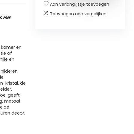
Aan verlanglijstje toevoegen
Toevoegen aan vergelijken
&
FREE
w kamer en
tie of
ilie en
hilderen,
de
n-kristal, de
elder,
el geeft.
g, metaal
telde
muren decor.