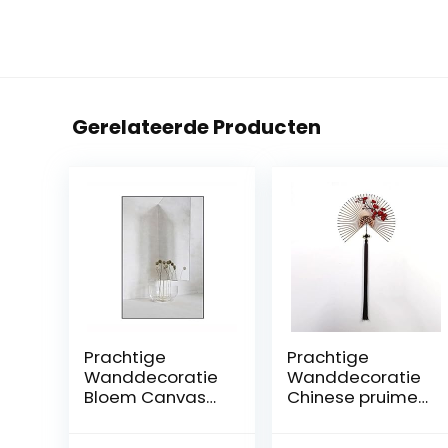
Gerelateerde Producten
Prachtige
Prachtige
Wanddecoratie
Wanddecoratie
Bloem Canvas
Chinese pruime
Prints Wall Art
ventilator muur
Decor
kunst voor