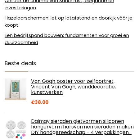
Ontdek de charme van Sanur rust, elegantie en
investeringen
Hazelaarschermen: let op latafstand en doorkijk vóór je
koopt
Een bedrijfspand bouwen: fundamenten voor groei en
duurzaamheid
Beste deals
Van Gogh poster voor zelfportret,
Vincent Van Gogh, wanddecoratie,
kunstwerken
€
38.00
Daimay sieraden gietvormen siliconen
hangervorm harsvormen sieraden maken
DIY handgereedschap - 4 verpakkingen…