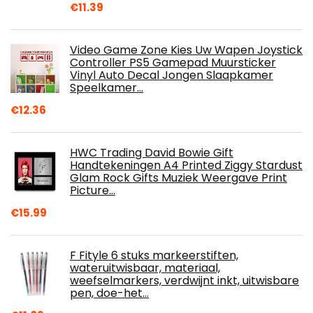
€
11.39
Video Game Zone Kies Uw Wapen Joystick
Controller PS5 Gamepad Muursticker
Vinyl Auto Decal Jongen Slaapkamer
Speelkamer…
€
12.36
HWC Trading David Bowie Gift
Handtekeningen A4 Printed Ziggy Stardust
Glam Rock Gifts Muziek Weergave Print
Picture…
€
15.99
F Fityle 6 stuks markeerstiften,
wateruitwisbaar, materiaal,
weefselmarkers, verdwijnt inkt, uitwisbare
pen, doe-het…