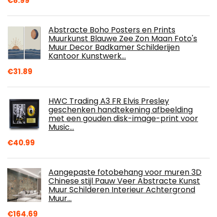
€
8.99
Abstracte Boho Posters en Prints
Muurkunst Blauwe Zee Zon Maan Foto's
Muur Decor Badkamer Schilderijen
Kantoor Kunstwerk…
€
31.89
HWC Trading A3 FR Elvis Presley
geschenken handtekening afbeelding
met een gouden disk-image-print voor
Music…
€
40.99
Aangepaste fotobehang voor muren 3D
Chinese stijl Pauw Veer Abstracte Kunst
Muur Schilderen Interieur Achtergrond
Muur…
€
164.69