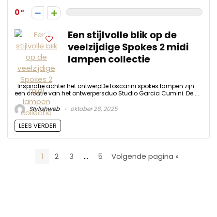
0
Een stijlvolle blik op de
veelzijdige Spokes 2 midi
lampen collectie
Inspiratie achter het ontwerpDe foscarini spokes lampen zijn
een creatie van het ontwerpersduo Studio Garcia Cumini. De ...
Stylishweb
oktober 26, 2025
LEES VERDER
1
2
3
…
5
Volgende pagina »