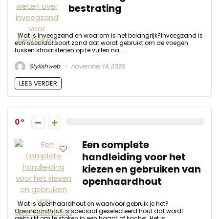
bestrating
Wat is inveegzand en waarom is het belangrijk?Inveegzand is
een speciaal soort zand dat wordt gebruikt om de voegen
tussen straatstenen op te vullen na ...
Stylishweb
november 14, 2025
LEES VERDER
0
Een complete
handleiding voor het
kiezen en gebruiken van
openhaardhout
Wat is openhaardhout en waarvoor gebruik je het?
Openhaardhout is speciaal geselecteerd hout dat wordt
gebruikt om te stoken in een haard of kachel. Het is ...