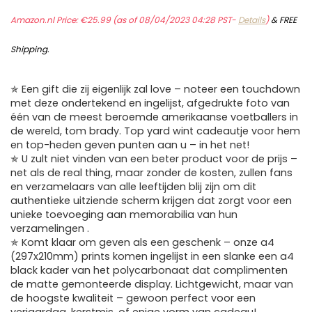
Amazon.nl Price:
€
25.99
(as of 08/04/2023 04:28 PST-
Details
)
&
FREE
Shipping
.
✯ Een gift die zij eigenlijk zal love – noteer een touchdown
met deze ondertekend en ingelijst, afgedrukte foto van
één van de meest beroemde amerikaanse voetballers in
de wereld, tom brady. Top yard wint cadeautje voor hem
en top-heden geven punten aan u – in het net!
✯ U zult niet vinden van een beter product voor de prijs –
net als de real thing, maar zonder de kosten, zullen fans
en verzamelaars van alle leeftijden blij zijn om dit
authentieke uitziende scherm krijgen dat zorgt voor een
unieke toevoeging aan memorabilia van hun
verzamelingen .
✯ Komt klaar om geven als een geschenk – onze a4
(297x210mm) prints komen ingelijst in een slanke een a4
black kader van het polycarbonaat dat complimenten
de matte gemonteerde display. Lichtgewicht, maar van
de hoogste kwaliteit – gewoon perfect voor een