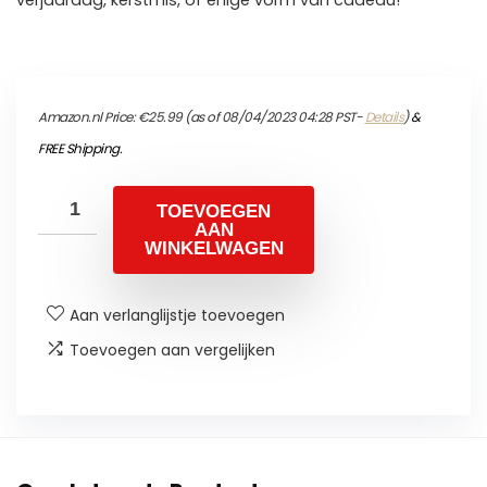
verjaardag, kerstmis, of enige vorm van cadeau!
Amazon.nl Price:
€
25.99
(as of 08/04/2023 04:28 PST-
Details
)
&
FREE Shipping
.
TOEVOEGEN
AAN
WINKELWAGEN
Aan verlanglijstje toevoegen
Toevoegen aan vergelijken