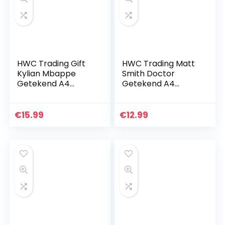
HWC Trading Gift
HWC Trading Matt
Kylian Mbappe
Smith Doctor
Getekend A4
Getekend A4
Printed
Printed Autograph
Handtekeningen
Dr Who Photo Print
Paris Saint-
Beeldadvertenties
€
15.99
€
12.99
Germain Psg Gifts
Print Picture…