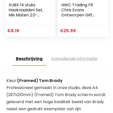
XUBX 14 stuks
HWC Trading FR
Haaknaalden Set,
Chris Evans
Mix Maten 2.0-
Ontworpen Gift
10mm
Handtekeningen
Geavanceerd
A4 Printed Captain
haken, Multicolor
America The
€
8.19
€
25.99
Aluminium
Avengers Gifts
Haaknaald Set,
Print Display…
Weave Garen…
Beschrijving
Aanvullende informatie
Kleur:
(Framed) Tom Brady
Professioneel gemaakt in onze studio, deze A4
(297x210mm) (Framed) Tom Brady scherm wordt
geleverd met een hoge kwaliteit beeld van Brady
naast een gedrukt exemplaar van zijn