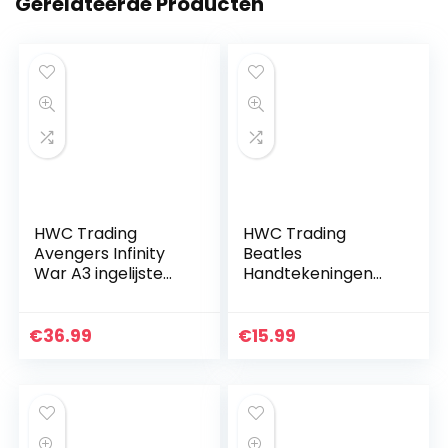
Gerelateerde Producten
HWC Trading
HWC Trading
Avengers Infinity
Beatles
War A3 ingelijste
Handtekeningen
gesigneerd
A4 Printed John
bedrukte
Lennon Ringo Starr
handtekening
Paul Mccartney
€
36.99
€
15.99
afbeelding print
George Harrison
foto display
Gift Van De
cadeau…
Muziek…