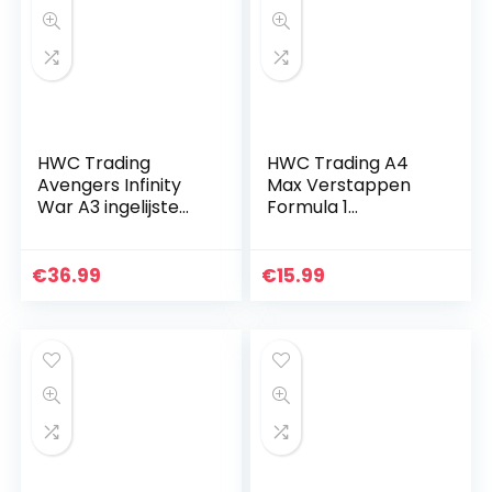
HWC Trading
HWC Trading A4
Avengers Infinity
Max Verstappen
War A3 ingelijste
Formula 1
gesigneerd
Geschenken
bedrukte
Afgedrukt
handtekening
Gesigneerde
€
36.99
€
15.99
afbeelding print
Handtekening Foto
foto display
Voor F1 Formule 1
cadeau…
Racen Fans