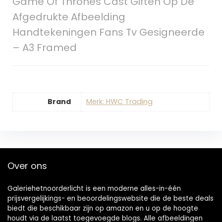
Game Of Thrones Cast Giften Op De
Afgedrukte Afbeelding
Handtekeningen Fans Tv Gesigneerde
– A3 Framed
Brand
Merk: HWC Trading
Over ons
Galeriehetnoorderlicht is een moderne alles-in-één
prijsvergelijkings- en beoordelingswebsite die de beste deals
biedt die beschikbaar zijn op amazon en u op de hoogte
houdt via de laatst toegevoegde blogs. Alle afbeeldingen