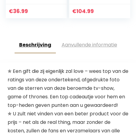
Gedrukte Poster
Ontworpen A3
Gesigneerde
Printed
€
36.99
€
104.99
Handtekening Foto
Handtekeningen
Voor…
Gifts Marvel
Captain…
Beschrijving
Aanvullende informatie
✯ Een gift die zij eigenlijk zal love – wees top van de
ratings van deze ondertekend, afgedrukte foto
van de sterren van deze beroemde tv-show,
game of thrones. Een top cadeautje voor hem en
top-heden geven punten aan u gewaardeerd!
✯ U zult niet vinden van een beter product voor de
prijs – net als de real thing, maar zonder de
kosten, zullen de fans en verzamelaars van alle