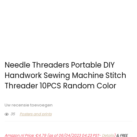
Needle Threaders Portable DIY
Handwork Sewing Machine Stitch
Threader 10PCS Random Color
Uw recensie toevoegen
35
Posters and prints
Amazon.nl Price:
€
4.79
(as of 06/04/2023 04:23 PST-
Details
)
&
FREE