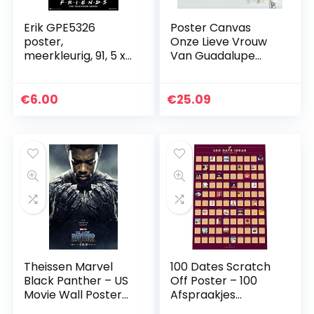
Erik GPE5326
Poster Canvas
poster,
Onze Lieve Vrouw
meerkleurig, 91, 5 x
Van Guadalupe
61 cm
Poster Maagd
Maria Katholieke
Poster 50 × 70 Cm
€
6.00
€
25.09
Geen Lijst
Theissen Marvel
100 Dates Scratch
Black Panther – US
Off Poster – 100
Movie Wall Poster
Afspraakjes
Print – Matte
Krasposter –