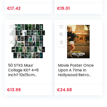
Poster Frameless
Bucketlist Stelletjes
Gift 28cm x 43cm)
– Cadeau-idee
€
17.42
€
19.01
*IT-00278
voor Valentijnsdag
(42 x…
50 STKS Muur
Movie Poster Once
Collage Kit? 4×6
Upon A Time In
Inch? 10x15cm
Hollywood Retro
Kamer Muur
Art Prints Vintage
Collage Foto
Wall Decor Pictures
Trendy Decor voor
Posters 50 × 70Cm
€
13.99
€
24.68
Esthetische Poster
No Frame
Dorm Foto…