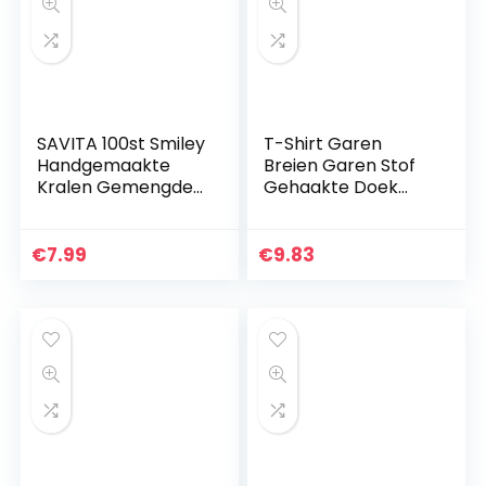
SAVITA 100st Smiley
T-Shirt Garen
Handgemaakte
Breien Garen Stof
Kralen Gemengde
Gehaakte Doek
Kleuren Smiley
voor Zomer Hand
Polymeer Klei
DIY Tas Deken
Kralen Polymeer
Kussen Haken
€
7.99
€
9.83
Klei Kralen voor Het
Projecten 100g (#
Maken…
15…