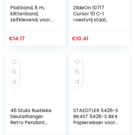
Plakband, 8 m,
ZlideOn 10717
klittenband,
Cursor 10 C-1
zelfklevend, voor
roestvrij staal
alle soorten
messing antiek 3 x
installaties,
1,5 x 1 cm
fotolijsten 20 mm
€
14.17
€
10.41
(zwart)
46 Stuks Rustieke
STAEDTLER 5426-S
Sleutelhanger
BK4ST 5426-S BK4
Retro Pendant
Papierwisser voor
Skeleton Key
alle wisbare
Pendant Retro
tekenmaterialen,