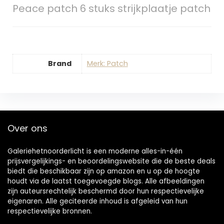
Peace patch 6 stuks strijkplaatje patch
Brand
Merk: Patch
Over ons
Galeriehetnoorderlicht is een moderne alles-in-één
prijsvergelijkings- en beoordelingswebsite die de beste deals
biedt die beschikbaar zijn op amazon en u op de hoogte
houdt via de laatst toegevoegde blogs. Alle afbeeldingen
zijn auteursrechtelijk beschermd door hun respectievelijke
eigenaren. Alle geciteerde inhoud is afgeleid van hun
respectievelijke bronnen.