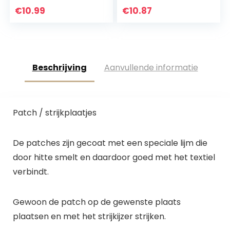
Steampunk
puntig met
€
10.99
€
10.87
Skeleton Key
schuurpapier,
Antique Skeleton
blisterkaart…
Keys…
Beschrijving
Aanvullende informatie
Patch / strijkplaatjes
De patches zijn gecoat met een speciale lijm die
door hitte smelt en daardoor goed met het textiel
verbindt.
Gewoon de patch op de gewenste plaats
plaatsen en met het strijkijzer strijken.