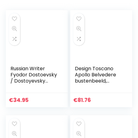
Russian Writer
Design Toscano
Fyodor Dostoevsky
Apollo Belvedere
/ Dostoyevsky
bustenbeeld,
Marmeren Buste
marmeren hars,
Standbeeld
wit, 30 cm
Sculptuur 14 cm wit
€
34.95
€
81.76