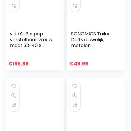
vidaXL Paspop
SONGMICS Tailor
verstelbaar vrouw
Doll vrouwelijk,
maat 33-40 S
metalen
crèmekleurig
etalagepop,
vrouwelijke buste,
kleermakersborst,
€
185.99
€
49.99
114-170 cm, in
hoogte…