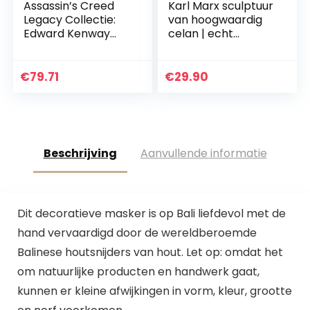
Assassin’s Creed
Karl Marx sculptuur
Legacy Collectie:
van hoogwaardig
Edward Kenway
celan | echt
Borstomtrek 19 cm
handwerk Made in
Germany | buste,
figuur |
€
79.71
€
29.90
geschenkidee in wit
| 13 cm
Beschrijving
Aanvullende informatie
Dit decoratieve masker is op Bali liefdevol met de
hand vervaardigd door de wereldberoemde
Balinese houtsnijders van hout. Let op: omdat het
om natuurlijke producten en handwerk gaat,
kunnen er kleine afwijkingen in vorm, kleur, grootte