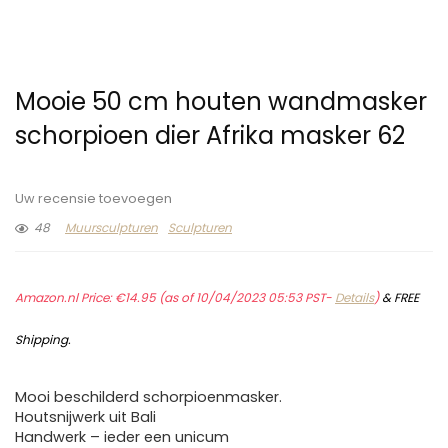
Mooie 50 cm houten wandmasker
schorpioen dier Afrika masker 62
Uw recensie toevoegen
48
Muursculpturen
Sculpturen
Amazon.nl Price:
€
14.95
(as of 10/04/2023 05:53 PST-
Details
)
&
FREE
Shipping
.
Mooi beschilderd schorpioenmasker.
Houtsnijwerk uit Bali
Handwerk – ieder een unicum