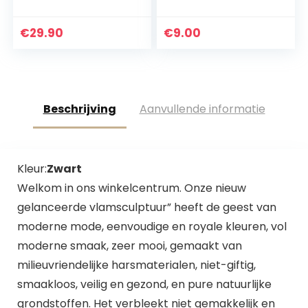
handwerk Made in
Relief Toys Focus
Germany | buste,
Zintuiglijk
figuur |
Marmeren
€
29.90
€
9.00
geschenkidee in wit
Speelgoed Voor
| 13 cm
Kind Volwassen
Beschrijving
Aanvullende informatie
Kleur:
Zwart
Welkom in ons winkelcentrum. Onze nieuw
gelanceerde vlamsculptuur” heeft de geest van
moderne mode, eenvoudige en royale kleuren, vol
moderne smaak, zeer mooi, gemaakt van
milieuvriendelijke harsmaterialen, niet-giftig,
smaakloos, veilig en gezond, en pure natuurlijke
grondstoffen. Het verbleekt niet gemakkelijk en