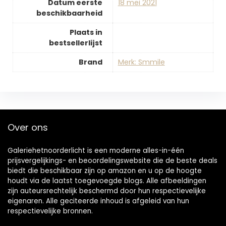
Datum eerste
18 mei 2021
beschikbaarheid
Plaats in
bestsellerlijst
Brand
Merk: Smmile
Over ons
Galeriehetnoorderlicht is een moderne alles-in-één
prijsvergelijkings- en beoordelingswebsite die de beste deals
biedt die beschikbaar zijn op amazon en u op de hoogte
houdt via de laatst toegevoegde blogs. Alle afbeeldingen
zijn auteursrechtelijk beschermd door hun respectievelijke
eigenaren. Alle geciteerde inhoud is afgeleid van hun
respectievelijke bronnen.