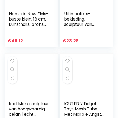
Nemesis Now Elvis-
Uil in poliets-
buste klein, 18 cm,
bekleding,
kunsthars, brons,
sculptuur van
eenheidsmaat,
hoogwaardig
B4021K8
cellan, echt
handwerk Made in
€
48.12
€
23.28
Germany, figuur
cadeau-idee, buste
in…
Karl Marx sculptuur
ICUTEDIY Fidget
van hoogwaardig
Toys Mesh Tube
celan | echt
Met Marble Angst