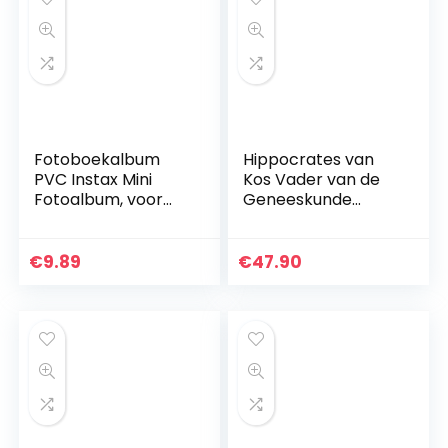
Fotoboekalbum
Hippocrates van
PVC Instax Mini
Kos Vader van de
Fotoalbum, voor
Geneeskunde
Fujifilm Instax Mini
Alabaster
Camera
Bustbeeld Marble
Base
€
9.89
€
47.90