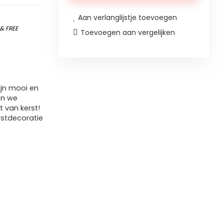
Kerstboom
Aan verlanglijstje toevoegen
Ornamenten,
&
FREE
Toevoegen aan vergelijken
Notenkraker
en
Fairy
Kerstboom
ijn mooi en
Ornamenten,
en we
 van kerst!
Gepersonaliseerde…
rstdecoratie
aantal