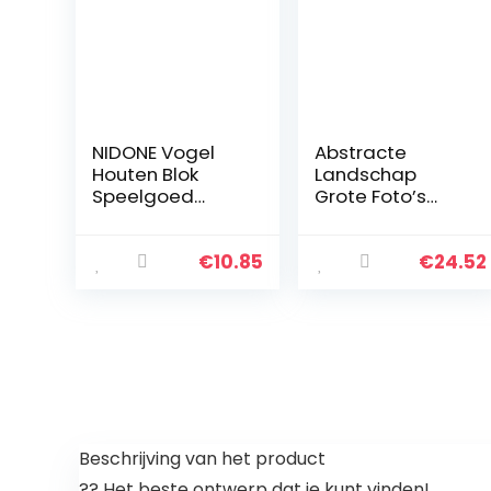
NIDONE Vogel
Abstracte
Houten Blok
Landschap
Speelgoed
Grote Foto’s
Papegaai
voor
Intelligentie
Woonkamer
Training
Canvas Maan
€
10.85
€
24.52
Educatief
Muur Kunst Boho
Speelgoed
Herten Foto’s
Spelen
voor Hal Kantoor
Foerageringben
Muur Decor…
odigdheden…
Beschrijving van het product
?? Het beste ontwerp dat je kunt vinden!