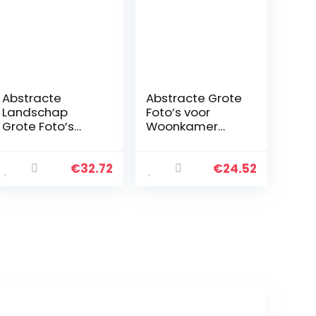
Abstracte
Abstracte Grote
Landschap
Foto’s voor
Grote Foto’s
Woonkamer
voor
Berg Canvas
Woonkamer
Moon Wall Art
Canvas Zon
Boho, Herten
€
32.72
€
24.52
Muur Kunst Boho
Foto’s voor Hal
Herten Foto’s
Slaapkamer
voor Hal Kantoor
Muur Decor…
Muur Decor…