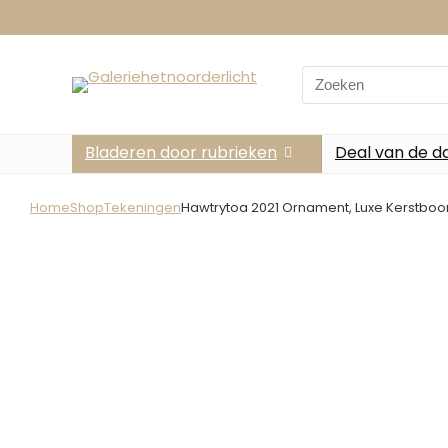
Search
for:
Bladeren door rubrieken
Deal van de d
Home
Shop
Tekeningen
Hawtrytoa 2021 Ornament, Luxe Kerstbo