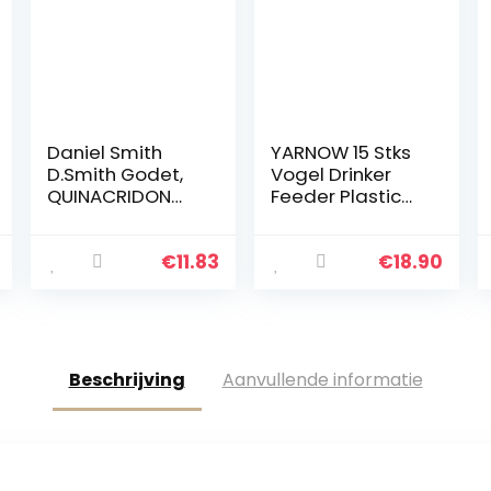
Daniel Smith
YARNOW 15 Stks
D.Smith Godet,
Vogel Drinker
QUINACRIDON
Feeder Plastic
Rose, Medium
Soda Pop Water
Fles Kip Duiven
Waterer Feeder
€
11.83
€
18.90
Beschrijving
Aanvullende informatie