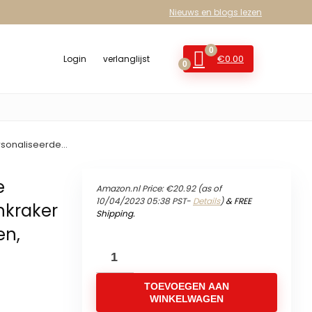
Nieuws en blogs lezen
0
€
0.00
Login
verlanglijst
0
rsonaliseerde…
e
Amazon.nl Price:
€
20.92
(as of
10/04/2023 05:38 PST-
Details
)
&
FREE
nkraker
Shipping
.
en,
Hawtrytoa
2021
TOEVOEGEN AAN
Ornament,
WINKELWAGEN
Luxe